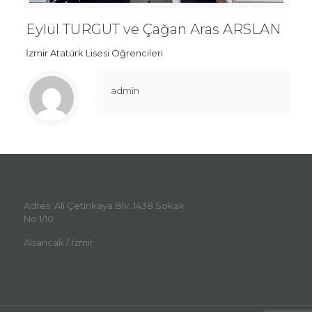
Eylül TURGUT ve Çağan Aras ARSLAN
İzmir Atatürk Lisesi Öğrencileri
admin
Adres: Ali Çetinkaya Blv. 1438 Sokak
No:1/10
Alsancak / İzmir