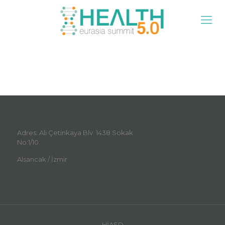
Adres: Ali Çetinkaya Blv. 1438 Sokak
No:1/10
Alsancak / İzmir
HİASD